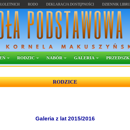
ŁOLETNICH
RODO
DEKLARACJA DOSTĘPNOŚCI
DZIENNIK LIBR
EŃ
RODZIC
NABÓR
GALERIA
PRZEDSZ
RODZICE
Galeria z lat 2015/2016