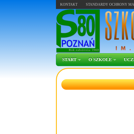
KONTAKT
STANDARDY OCHRONY MA
START
O SZKOLE
UCZ