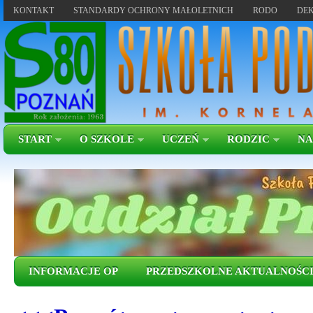
KONTAKT
STANDARDY OCHRONY MAŁOLETNICH
RODO
DEK
START
O SZKOLE
UCZEŃ
RODZIC
NA
INFORMACJE OP
PRZEDSZKOLNE AKTUALNOŚC