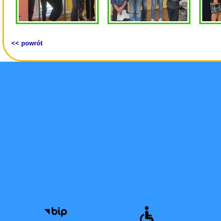
<< powrót