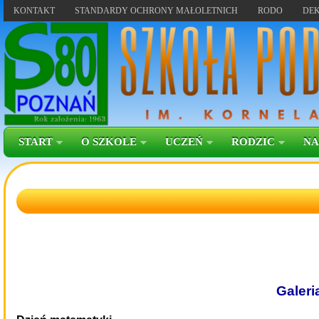
KONTAKT
STANDARDY OCHRONY MAŁOLETNICH
RODO
DEK
START
O SZKOLE
UCZEŃ
RODZIC
NA
Galeri