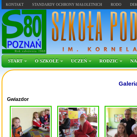
KONTAKT
STANDARDY OCHRONY MAŁOLETNICH
RODO
DEK
START
O SZKOLE
UCZEŃ
RODZIC
NA
Galeri
Gwiazdor