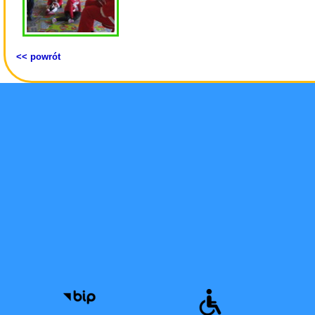
<< powrót