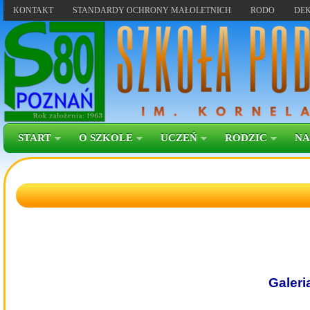
KONTAKT
STANDARDY OCHRONY MAŁOLETNICH
RODO
DEK
START
O SZKOLE
UCZEŃ
RODZIC
NA
Galeri