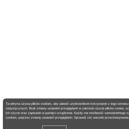
Ta witryna używa plików cookies, aby ułatwić użytkownikom korzystanie z tego serwisu
statystycznych. Brak zmiany ustawień przeglądarki w zakresie użycia plików cookie, 
ich użycie oraz zapisanie w pamięci urządzenia. Każdy ma możliwość samodzielnego z
cookies, poprzez zmianę ustawień przeglądarki. Sprawdź cel, warunki przechowywania 