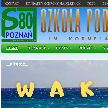
KONTAKT
STANDARDY OCHRONY MAŁOLETNICH
RODO
DEK
START
O SZKOLE
UCZEŃ
RODZIC
NA