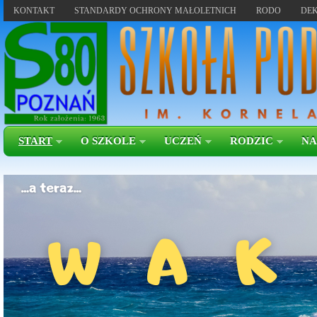
KONTAKT
STANDARDY OCHRONY MAŁOLETNICH
RODO
DEK
START
O SZKOLE
UCZEŃ
RODZIC
NA