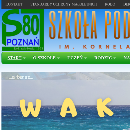
KONTAKT
STANDARDY OCHRONY MAŁOLETNICH
RODO
DEK
START
O SZKOLE
UCZEŃ
RODZIC
NA