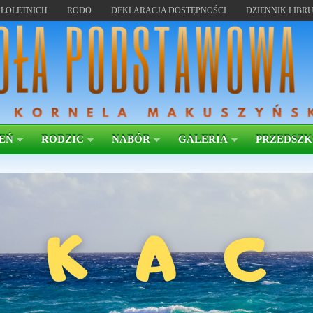
ŁOLETNICH
RODO
DEKLARACJA DOSTĘPNOŚCI
DZIENNIK LIBR
EŃ
RODZIC
NABÓR
GALERIA
PRZEDSZ