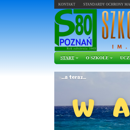
KONTAKT
STANDARDY OCHRONY MA
START
O SZKOLE
UCZ