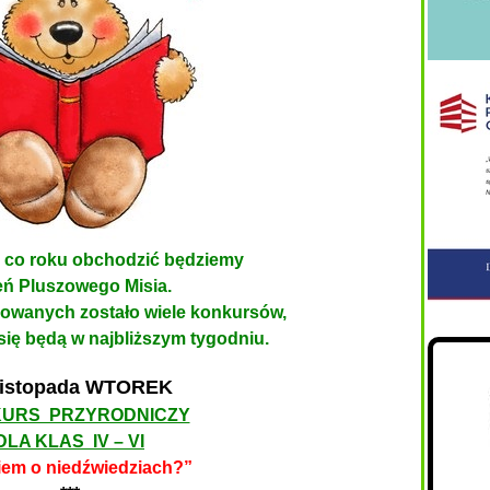
a jak co roku obchodzić będziemy
eń Pluszowego Misia.
anowanych zostało wiele konkursów,
się będą w najbliższym tygodniu.
listopada WTOREK
URS PRZYRODNICZY
DLA KLAS IV – VI
iem o niedźwiedziach?”