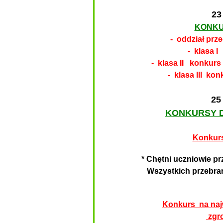
23
KONKUR
- oddział prz
- klasa I
- klasa II konkurs
- klasa III ko
25
KONKURSY D
Konkurs
* Chętni uczniowie pr
Wszystkich przebran
Konkurs na naj
zgro