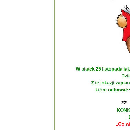
W piątek 25 listopad
Dzi
Z tej okazji zapl
które odbywać 
22 
KONK
„Co w