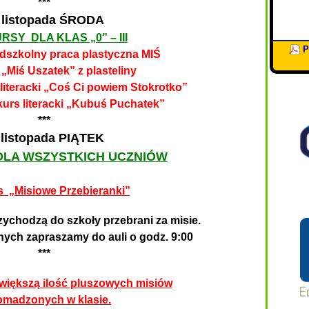
***
 listopada ŚRODA
SY DLA KLAS „0” – III
P
edszkolny praca plastyczna MIŚ
 „Miś Uszatek” z plasteliny
 literacki „Coś Ci powiem Stokrotko”
nkurs literacki „Kubuś Puchatek”
***
 listopada PIĄTEK
LA WSZYSTKICH UCZNIÓW
 „Misiowe Przebieranki”
zychodzą do szkoły przebrani za misie.
ych zapraszamy do auli o godz. 9:00
***
większą ilość pluszowych misiów
madzonych w klasie.