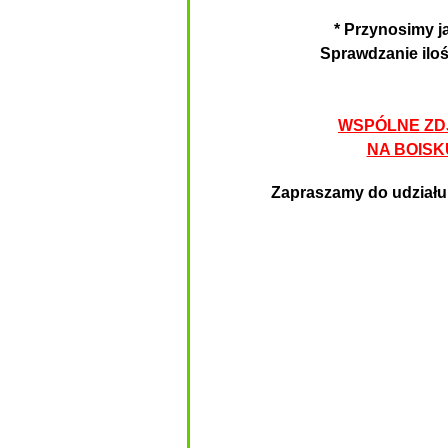
* Przynosimy j
Sprawdzanie iloś
WSPÓLNE ZDJ
NA BOISK
Zapraszamy do udziału