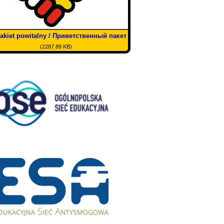
akiet powitalny / Приветственный пакет
(2287.89 KB)