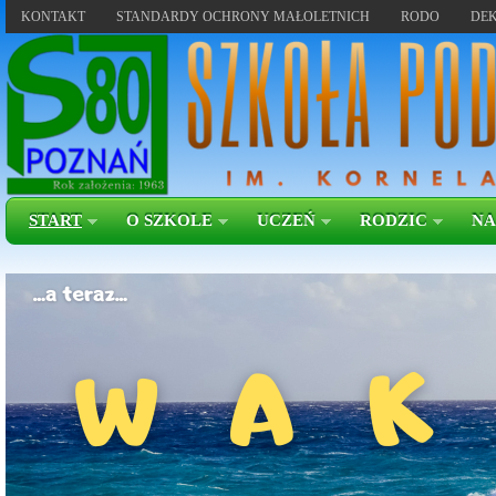
KONTAKT
STANDARDY OCHRONY MAŁOLETNICH
RODO
DEK
START
O SZKOLE
UCZEŃ
RODZIC
NA