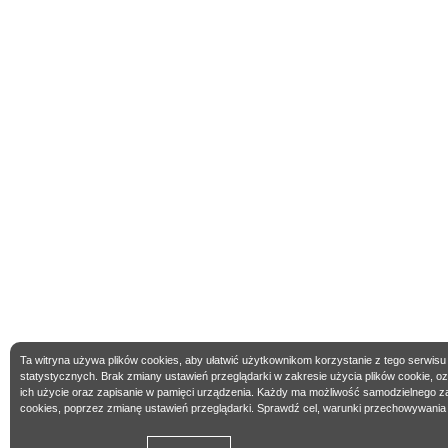
Ta witryna używa plików cookies, aby ułatwić użytkownikom korzystanie z tego serwisu
statystycznych. Brak zmiany ustawień przeglądarki w zakresie użycia plików cookie, 
ich użycie oraz zapisanie w pamięci urządzenia. Każdy ma możliwość samodzielnego z
cookies, poprzez zmianę ustawień przeglądarki. Sprawdź cel, warunki przechowywania 