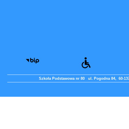
Szkoła Podstawowa nr 80 ul. Pogodna 84, 60-137 