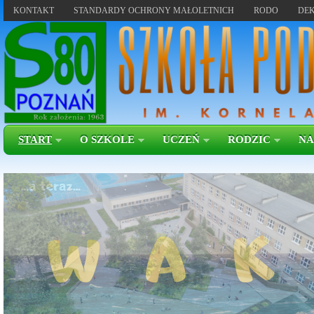
KONTAKT
STANDARDY OCHRONY MAŁOLETNICH
RODO
DEK
START
O SZKOLE
UCZEŃ
RODZIC
NA