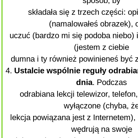
sposób, by
składała się z trzech części: op
(namalowałeś obrazek), 
uczuć (bardzo mi się podoba niebo)
(jestem z ciebie
dumna i ty również powinieneś być z
4.
Ustalcie wspólnie reguły odrabian
dnia
. Podczas
odrabiana lekcji telewizor, telefo
wyłączone (chyba, ż
lekcja powiązana jest z Internetem),
wędrują na swoje