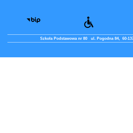
Szkoła Podstawowa nr 80 ul. Pogodna 84, 60-137 