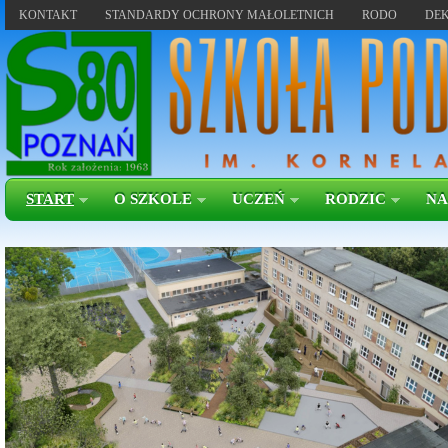
KONTAKT
STANDARDY OCHRONY MAŁOLETNICH
RODO
DEK
START
O SZKOLE
UCZEŃ
RODZIC
NA