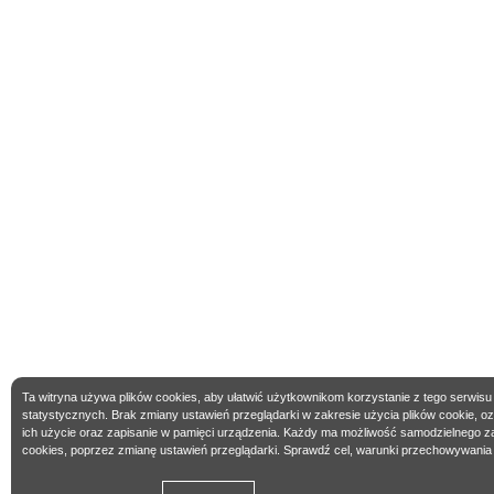
Ta witryna używa plików cookies, aby ułatwić użytkownikom korzystanie z tego serwisu
statystycznych. Brak zmiany ustawień przeglądarki w zakresie użycia plików cookie, 
ich użycie oraz zapisanie w pamięci urządzenia. Każdy ma możliwość samodzielnego z
cookies, poprzez zmianę ustawień przeglądarki. Sprawdź cel, warunki przechowywania 