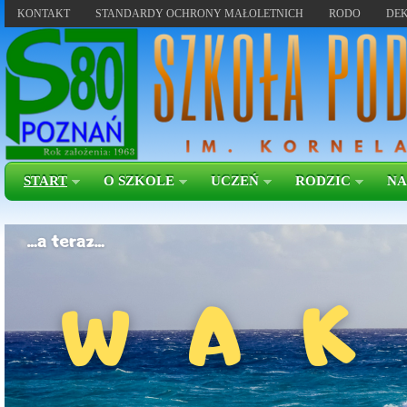
KONTAKT
STANDARDY OCHRONY MAŁOLETNICH
RODO
DEK
START
O SZKOLE
UCZEŃ
RODZIC
NA