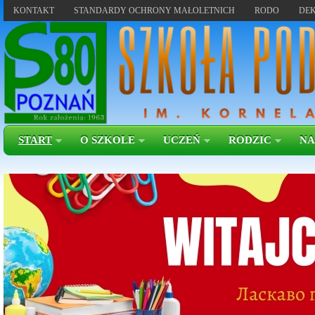
KONTAKT
STANDARDY OCHRONY MAŁOLETNICH
RODO
DEK
START
O SZKOLE
UCZEŃ
RODZIC
NA