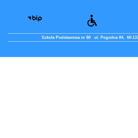
Szkoła Podstawowa nr 80 ul. Pogodna 84, 60-137 