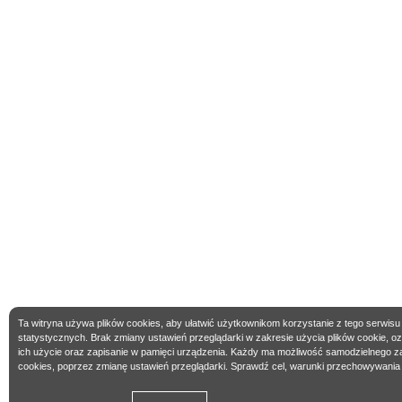
Ta witryna używa plików cookies, aby ułatwić użytkownikom korzystanie z tego serwisu
statystycznych. Brak zmiany ustawień przeglądarki w zakresie użycia plików cookie, 
ich użycie oraz zapisanie w pamięci urządzenia. Każdy ma możliwość samodzielnego z
cookies, poprzez zmianę ustawień przeglądarki. Sprawdź cel, warunki przechowywania 