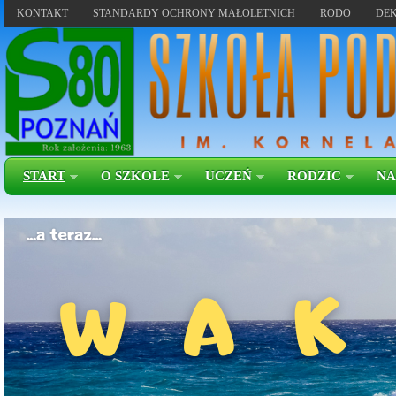
KONTAKT
STANDARDY OCHRONY MAŁOLETNICH
RODO
DEK
START
O SZKOLE
UCZEŃ
RODZIC
NA