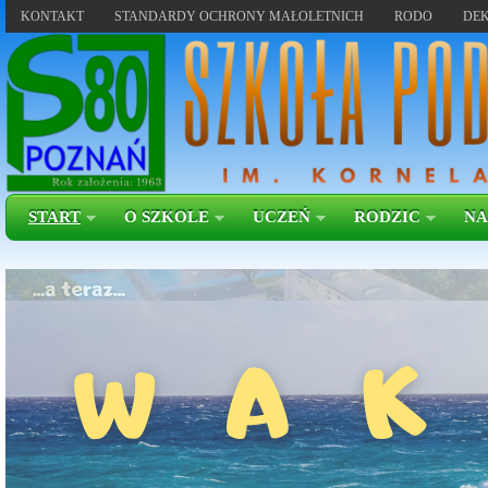
KONTAKT
STANDARDY OCHRONY MAŁOLETNICH
RODO
DEK
START
O SZKOLE
UCZEŃ
RODZIC
NA