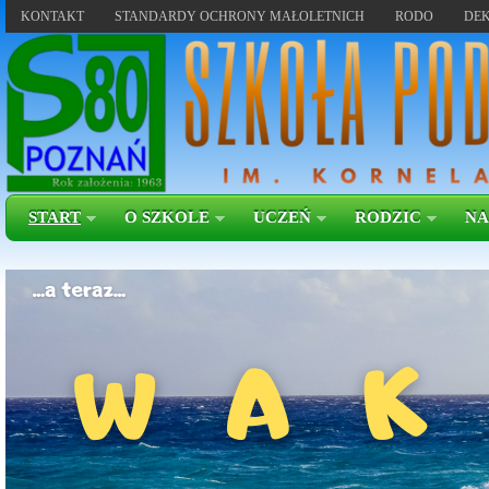
KONTAKT
STANDARDY OCHRONY MAŁOLETNICH
RODO
DEK
START
O SZKOLE
UCZEŃ
RODZIC
NA