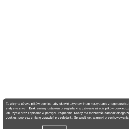
Ta witryna używa plików cookies, aby ułatwić użytkownikom korzystanie z tego serwisu
statystycznych. Brak zmiany ustawień przeglądarki w zakresie użycia plików cookie, 
ich użycie oraz zapisanie w pamięci urządzenia. Każdy ma możliwość samodzielnego z
cookies, poprzez zmianę ustawień przeglądarki. Sprawdź cel, warunki przechowywania 