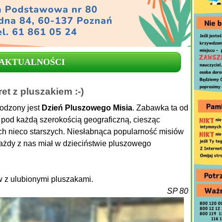
AKTUALNOŚCI
ret z pluszakiem :-)
hodzony jest
Dzień Pluszowego Misia
. Zabawka ta od
 pod każdą szerokością geograficzną, ciesząc
ych nieco starszych. Niesłabnąca popularność misiów
ażdy z nas miał w dzieciństwie pluszowego
w z ulubionymi pluszakami.
SP 80