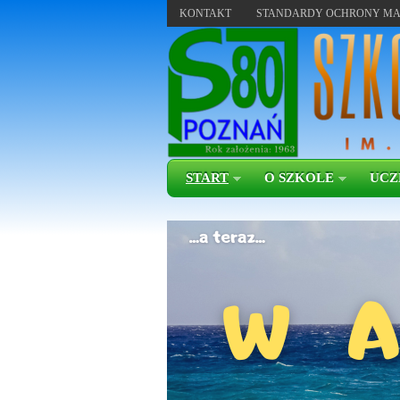
KONTAKT
STANDARDY OCHRONY MA
START
O SZKOLE
UCZ