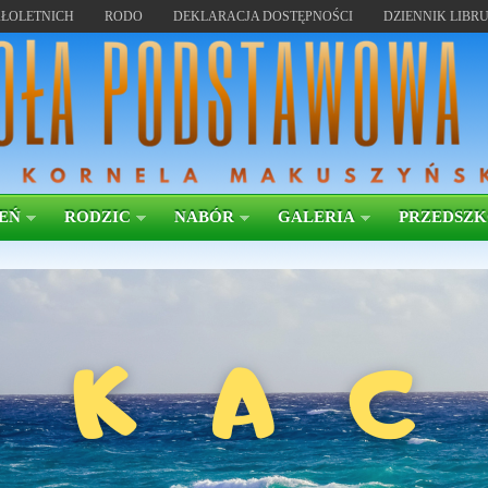
ŁOLETNICH
RODO
DEKLARACJA DOSTĘPNOŚCI
DZIENNIK LIBR
EŃ
RODZIC
NABÓR
GALERIA
PRZEDSZ