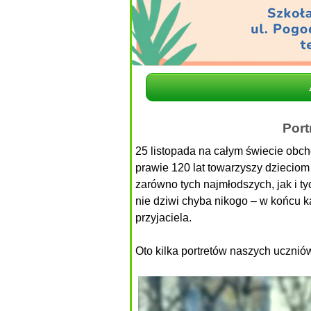
Port
25 listopada na całym świecie obc
prawie 120 lat towarzyszy dzieciom
zarówno tych najmłodszych, jak i t
nie dziwi chyba nikogo – w końcu k
przyjaciela.
Oto kilka portretów naszych ucznió