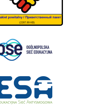
akiet powitalny / Приветственный пакет
(2287.89 KB)