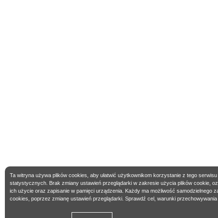
Ta witryna używa plików cookies, aby ułatwić użytkownikom korzystanie z tego serwisu
statystycznych. Brak zmiany ustawień przeglądarki w zakresie użycia plików cookie, 
ich użycie oraz zapisanie w pamięci urządzenia. Każdy ma możliwość samodzielnego z
cookies, poprzez zmianę ustawień przeglądarki. Sprawdź cel, warunki przechowywania 