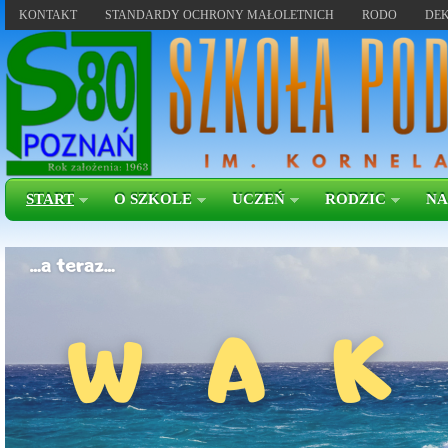
KONTAKT
STANDARDY OCHRONY MAŁOLETNICH
RODO
DEK
START
O SZKOLE
UCZEŃ
RODZIC
NA