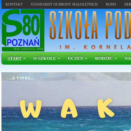
KONTAKT
STANDARDY OCHRONY MAŁOLETNICH
RODO
DEK
START
O SZKOLE
UCZEŃ
RODZIC
NA