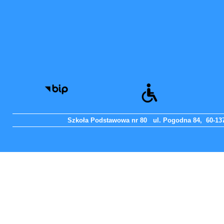
Szkoła Podstawowa nr 80 ul. Pogodna 84, 60-137 