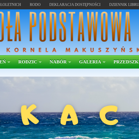
ŁOLETNICH
RODO
DEKLARACJA DOSTĘPNOŚCI
DZIENNIK LIBR
EŃ
RODZIC
NABÓR
GALERIA
PRZEDSZ