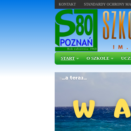
KONTAKT
STANDARDY OCHRONY MA
START
O SZKOLE
UCZ