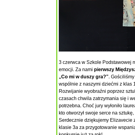
3 czerwca w Szkole Podstawowej nr
emocji. Za nami
pierwszy Międzys
„Co mi w duszy gra?”
. Gościliśmy
wspólnie z naszymi dziećmi z klas 1
Rozwijanie wyobraźni poprzez sztuk
czasach chwila zatrzymania się i w
potrzebna. Choć jury wyłoniło laure
kto otworzył swoje serce na sztukę,
Serdecznie dziękujemy Elizavecie z
klasie 3a za przygotowanie wspani
konkursie już za rok!