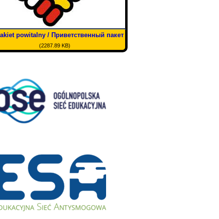
akiet powitalny / Приветственный пакет
(2287.89 KB)