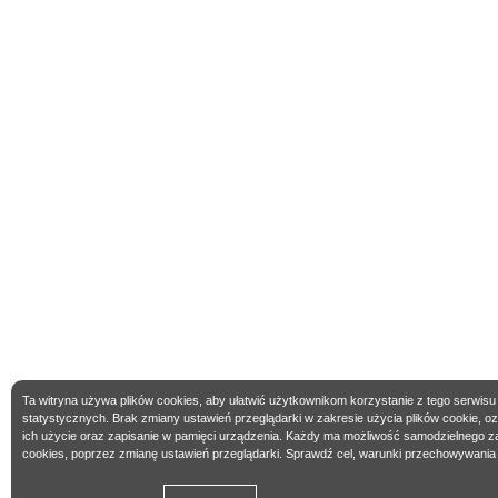
Ta witryna używa plików cookies, aby ułatwić użytkownikom korzystanie z tego serwisu
statystycznych. Brak zmiany ustawień przeglądarki w zakresie użycia plików cookie, 
ich użycie oraz zapisanie w pamięci urządzenia. Każdy ma możliwość samodzielnego z
cookies, poprzez zmianę ustawień przeglądarki. Sprawdź cel, warunki przechowywania 