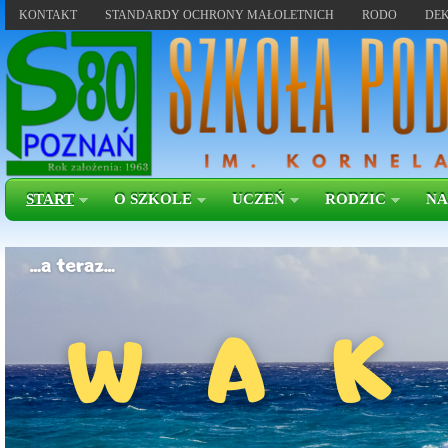
KONTAKT
STANDARDY OCHRONY MAŁOLETNICH
RODO
DEK
START
O SZKOLE
UCZEŃ
RODZIC
NA