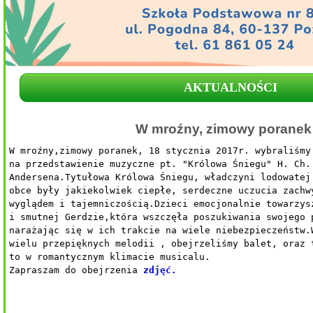
AKTUALNOŚCI
W mroźny, zimowy poranek .
W mroźny,zimowy poranek, 18 stycznia 2017r. wybraliśmy 
na przedstawienie muzyczne pt. "Królowa Śniegu" H. Ch.

Andersena.Tytułowa Królowa Śniegu, władczyni lodowatej 
obce były jakiekolwiek ciepłe, serdeczne uczucia zachwy
wyglądem i tajemniczością.Dzieci emocjonalnie towarzysz
i smutnej Gerdzie,która wszczęła poszukiwania swojego p
narażając się w ich trakcie na wiele niebezpieczeństw.W
wielu przepięknych melodii , obejrzeliśmy balet, oraz t
to w romantycznym klimacie musicalu.

Zapraszam do obejrzenia 
zdjęć.
                                                      