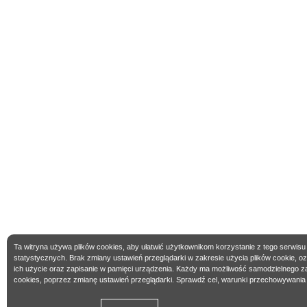
Ta witryna używa plików cookies, aby ułatwić użytkownikom korzystanie z tego serwisu
statystycznych. Brak zmiany ustawień przeglądarki w zakresie użycia plików cookie, 
ich użycie oraz zapisanie w pamięci urządzenia. Każdy ma możliwość samodzielnego z
cookies, poprzez zmianę ustawień przeglądarki. Sprawdź cel, warunki przechowywania 