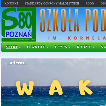
KONTAKT
STANDARDY OCHRONY MAŁOLETNICH
RODO
DEK
START
O SZKOLE
UCZEŃ
RODZIC
NA