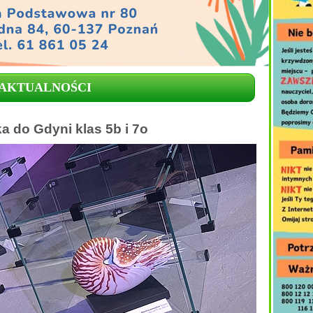
AKTUALNOŚCI
a do Gdyni klas 5b i 7o