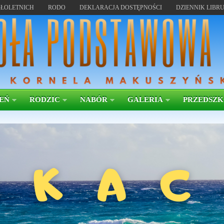
ŁOLETNICH
RODO
DEKLARACJA DOSTĘPNOŚCI
DZIENNIK LIBR
EŃ
RODZIC
NABÓR
GALERIA
PRZEDSZ