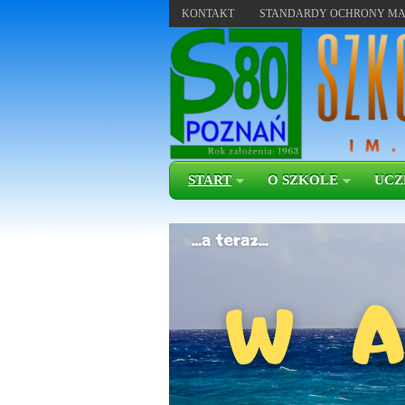
KONTAKT
STANDARDY OCHRONY MA
START
O SZKOLE
UCZ