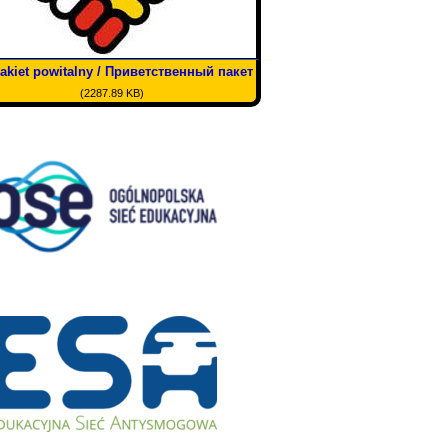
akiet powitalny / Приветственный пакет
(2287.89 KB)