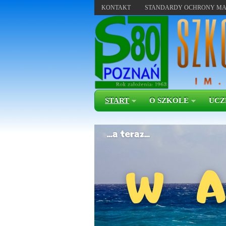
KONTAKT
STANDARDY OCHRONY MA
START
O SZKOLE
UCZ