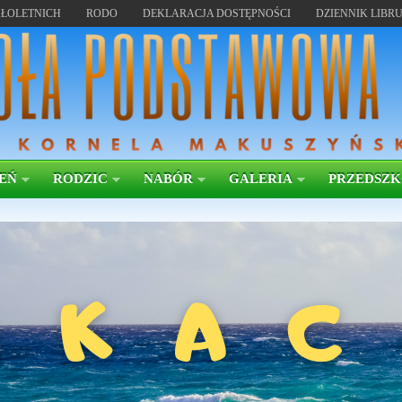
ŁOLETNICH
RODO
DEKLARACJA DOSTĘPNOŚCI
DZIENNIK LIBR
EŃ
RODZIC
NABÓR
GALERIA
PRZEDSZ