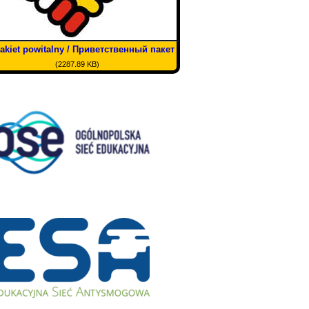
akiet powitalny / Приветственный пакет
(2287.89 KB)