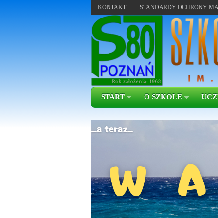
KONTAKT
STANDARDY OCHRONY MA
START
O SZKOLE
UCZ