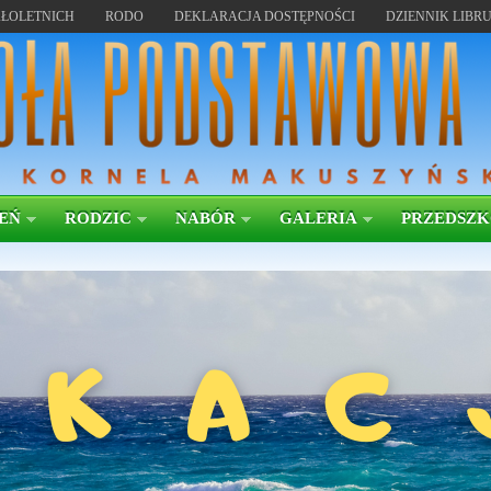
ŁOLETNICH
RODO
DEKLARACJA DOSTĘPNOŚCI
DZIENNIK LIBR
EŃ
RODZIC
NABÓR
GALERIA
PRZEDSZ