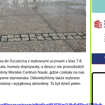
ka do Szczecina z wybranymi uczniami z klas 7-8.
ła, humory dopisywały, a deszcz nie przeszkodził
iśmy Morskie Centrum Nauki, gdzie czekały na nas
ktywne stanowiska. Odwiedziliśmy także wybrane
istorię i wyjątkową atmosferę. To był dzień pełen
om/sp80poznan/posts/pfbid0up8SYDSm1U8yFrFPcvUZB9y