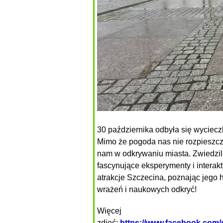
30 października odbyła się wyciecz
Mimo że pogoda nas nie rozpieszcza
nam w odkrywaniu miasta. Zwiedzil
fascynujące eksperymenty i intera
atrakcje Szczecina, poznając jego h
wrażeń i naukowych odkryć!
Więcej
zdjęć:
https://www.facebook.c