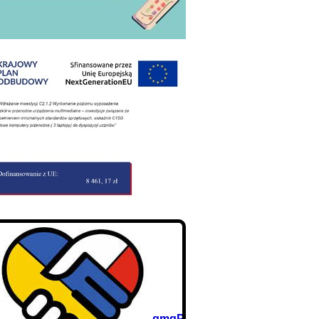
8vtzsC4YzJJPbdYZS3m5YLMNqmgPztaEnTNJ2arLrl