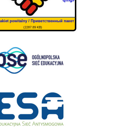
akiet powitalny / Приветственный пакет
(2287.89 KB)