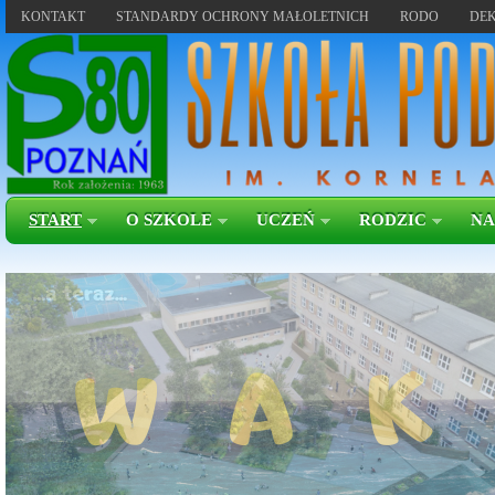
KONTAKT
STANDARDY OCHRONY MAŁOLETNICH
RODO
DEK
START
O SZKOLE
UCZEŃ
RODZIC
NA