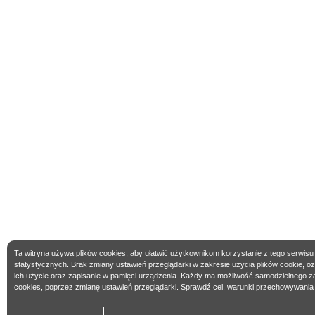
Ta witryna używa plików cookies, aby ułatwić użytkownikom korzystanie z tego serwisu
statystycznych. Brak zmiany ustawień przeglądarki w zakresie użycia plików cookie, 
ich użycie oraz zapisanie w pamięci urządzenia. Każdy ma możliwość samodzielnego z
cookies, poprzez zmianę ustawień przeglądarki. Sprawdź cel, warunki przechowywania 