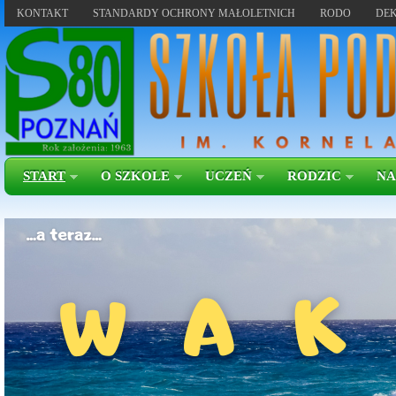
KONTAKT
STANDARDY OCHRONY MAŁOLETNICH
RODO
DEK
START
O SZKOLE
UCZEŃ
RODZIC
NA