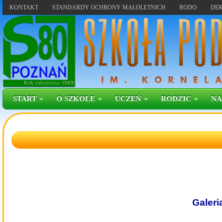
KONTAKT
STANDARDY OCHRONY MAŁOLETNICH
RODO
DEK
START
O SZKOLE
UCZEŃ
RODZIC
NA
Galeri