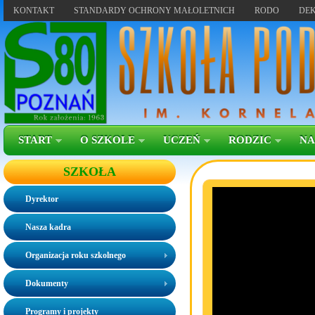
KONTAKT
STANDARDY OCHRONY MAŁOLETNICH
RODO
DEK
START
O SZKOLE
UCZEŃ
RODZIC
NA
SZKOŁA
Dyrektor
Nasza kadra
Organizacja roku szkolnego
Dokumenty
Programy i projekty