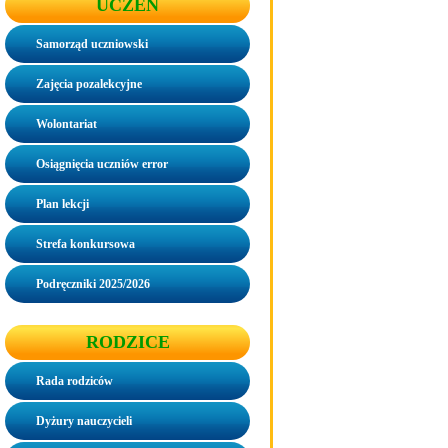
UCZEŃ
Samorząd uczniowski
Zajęcia pozalekcyjne
Wolontariat
Osiągnięcia uczniów error
Plan lekcji
Strefa konkursowa
Podręczniki 2025/2026
RODZICE
Rada rodziców
Dyżury nauczycieli