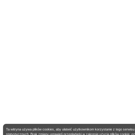
Ta witryna używa plików cookies, aby ułatwić użytkownikom korzystanie z tego serwisu
statystycznych. Brak zmiany ustawień przeglądarki w zakresie użycia plików cookie, 