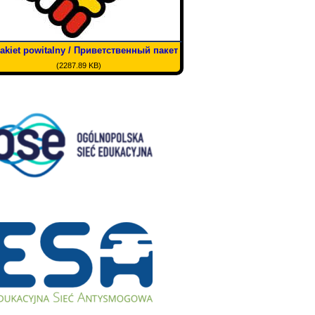
akiet powitalny / Приветственный пакет
(2287.89 KB)