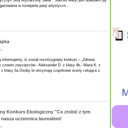
tycznyn „Mój Wymarzony Świat”. Sukces Maryi jest dowodem jej
ażowania w rozwijanie pasji artystyczn...
apka
09
 informujemy, iż został rozstrzygnięty konkurs – „Zdrowa
czworo zwycięzców:- Aleksander D. z klasy 4b,- Maria K. z
 T. z klasy 5a.Osoby te otrzymają cząstkowe oceny celujące z
ny Konkurs Ekologiczny "Co zrobić z tym
 nasza uczennica laureatem!
03