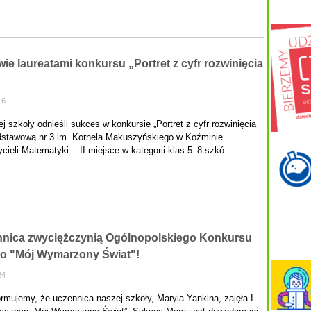
ie laureatami konkursu „Portret z cyfr rozwinięcia
16
j szkoły odnieśli sukces w konkursie „Portret z cyfr rozwinięcia
dstawową nr 3 im. Kornela Makuszyńskiego w Koźminie
ieli Matematyki. II miejsce w kategorii klas 5–8 szkó...
nica zwyciężczynią Ogólnopolskiego Konkursu
o "Mój Wymarzony Świat"!
24
rmujemy, że uczennica naszej szkoły, Maryia Yankina, zajęła I