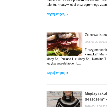
miejsce w I Ogólnopolskim Konkursie Plas
talentu, kreatywności oraz ogromnego zaang
czytaj więcej »
Zdrowa kan
2026-05-20 15:02:
Z przyjemnością
kanapka”. Mamy 
klasy 5a,- Yuliana I. z klasy 5b,- Karolina
języka angielskiego i b...
czytaj więcej »
Międzyszkol
deszczem" -
2026-05-19 08:33: