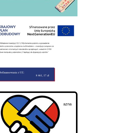
не)школа» у рамках програми «Przyjazna