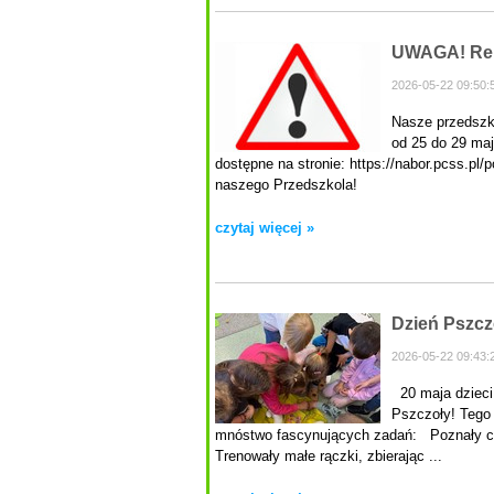
UWAGA! Rekr
2026-05-22 09:50:
Nasze przedszko
od 25 do 29 maj
dostępne na stronie: https://nabor.pcss.p
naszego Przedszkola!
czytaj więcej »
Dzień Pszcz
2026-05-22 09:43:
20 maja dzieci
Pszczoły! Tego
mnóstwo fascynujących zadań: Poznały cyk
Trenowały małe rączki, zbierając ...