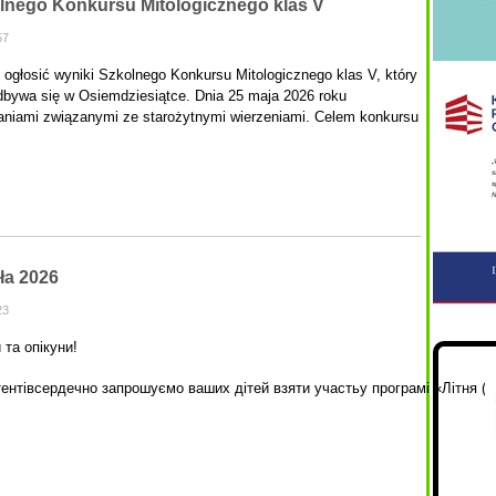
lnego Konkursu Mitologicznego klas V
57
głosić wyniki Szkolnego Konkursu Mitologicznego klas V, który
dbywa się w Osiemdziesiątce. Dnia 25 maja 2026 roku
adaniami związanymi ze starożytnymi wierzeniami. Celem konkursu
ła 2026
23
 та опікуни!
стентівсердечно запрошуємо ваших дітей взяти участьу програмі «Літня (