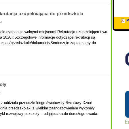
utacja uzupełniająca do przedszkola
P
54
le dysponuje wolnymi miejscami.Rekrutacja uzupełniająca trwa
a 2026 r.Szczegółowe informacje dotyczące rekrutacji są
l/poznan/przedszkole/dokumentySerdecznie zapraszamy do
oły
23
 z oddziału przedszkolnego świętowały Światowy Dzień
 dnia przedszkolaki z wielkim zaangażowaniem wykonały
l rozwojowy pszczoły – od jajeczka do dorosłego owada.