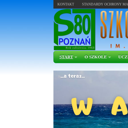
KONTAKT
STANDARDY OCHRONY MA
START
O SZKOLE
UCZ