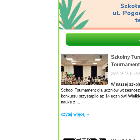
Szkolny Tur
Tournament
2026-05-28 11:45:
W naszej szkole
School Tournament dla uczniów wczesnoszko
konkursu przystąpiło aż 14 uczniów! Wielk
naukę z ...
czytaj więcej »