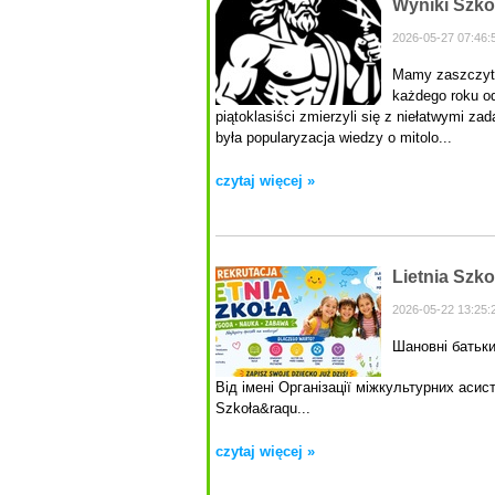
Wyniki Szko
2026-05-27 07:46:
Mamy zaszczyt o
każdego roku o
piątoklasiści zmierzyli się z niełatwymi z
była popularyzacja wiedzy o mitolo...
czytaj więcej »
Lietnia Szko
2026-05-22 13:25:
Шановні батьки
Від імені Організації міжкультурних аси
Szkoła&raqu...
czytaj więcej »