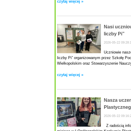
czytaj więcej »
Nasi uczniow
liczby Pi”
2026-05-22 09:28:
Uczniowie nasze
liczby Pi” organizowanym przez Szkołę Po
Wielkopolskim oraz Stowarzyszenie Nauczyc
czytaj więcej »
Nasza uczen
Plastyczneg
2026-05-22 09:16:
Z radością info