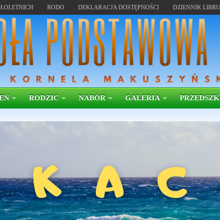
ŁOLETNICH
RODO
DEKLARACJA DOSTĘPNOŚCI
DZIENNIK LIBR
EŃ
RODZIC
NABÓR
GALERIA
PRZEDSZ