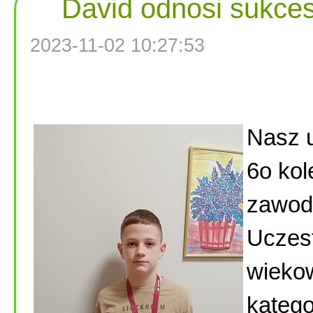
David odnosi sukce
2023-11-02 10:27:53
Nasz 
6o kol
zawo
Uczest
wiekow
katego