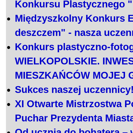
Konkursu Plastycznego 
Międzyszkolny Konkurs E
deszczem" - nasza uczen
Konkurs plastyczno-foto
WIELKOPOLSKIE. INWE
MIESZKAŃCÓW MOJEJ 
Sukces naszej uczennicy
XI Otwarte Mistrzostwa P
Puchar Prezydenta Miast
Od ucznia do bohatera – 