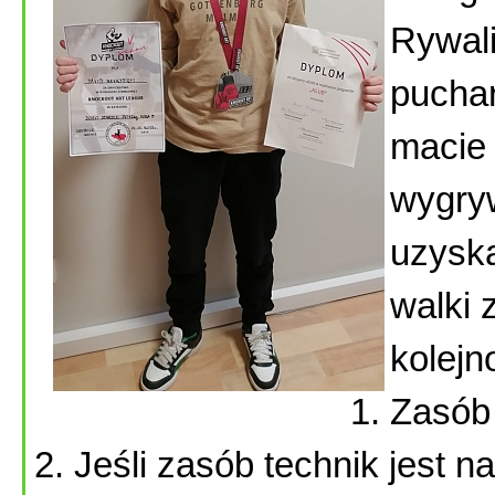
Rywali
puchar
macie
wygry
uzyska
walki 
kolejn
Zasób 
Jeśli zasób technik jest 