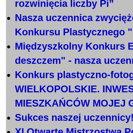
rozwinięcia liczby Pi”
Nasza uczennica zwycięż
Konkursu Plastycznego 
Międzyszkolny Konkurs E
deszczem" - nasza uczen
Konkurs plastyczno-foto
WIELKOPOLSKIE. INWE
MIESZKAŃCÓW MOJEJ 
Sukces naszej uczennicy
XI Otwarte Mistrzostwa P