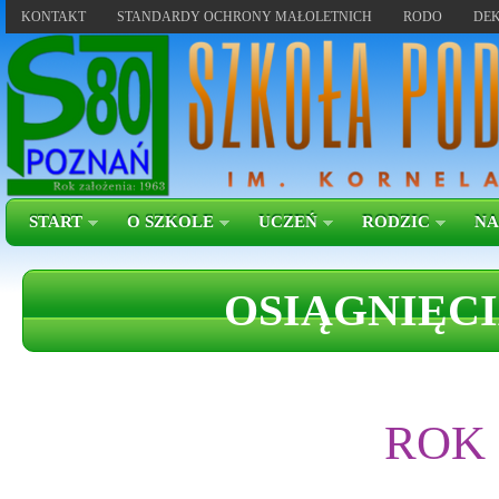
KONTAKT
STANDARDY OCHRONY MAŁOLETNICH
RODO
DEK
START
O SZKOLE
UCZEŃ
RODZIC
NA
OSIĄGNIĘCI
ROK 