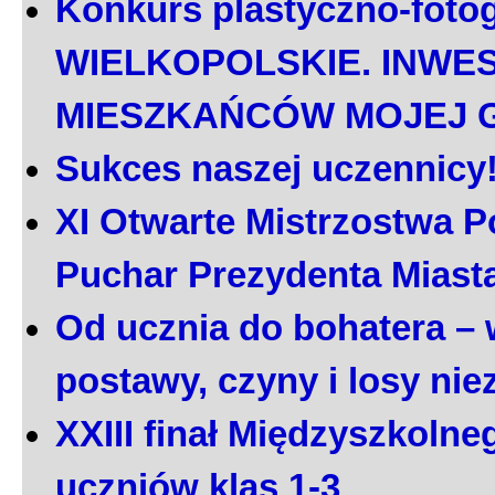
Konkurs plastyczno-foto
WIELKOPOLSKIE. INWE
MIESZKAŃCÓW MOJEJ 
Sukces naszej uczennicy
XI Otwarte Mistrzostwa P
Puchar Prezydenta Miast
Od ucznia do bohatera – 
postawy, czyny i losy ni
XXIII finał Międzyszkoln
uczniów klas 1-3