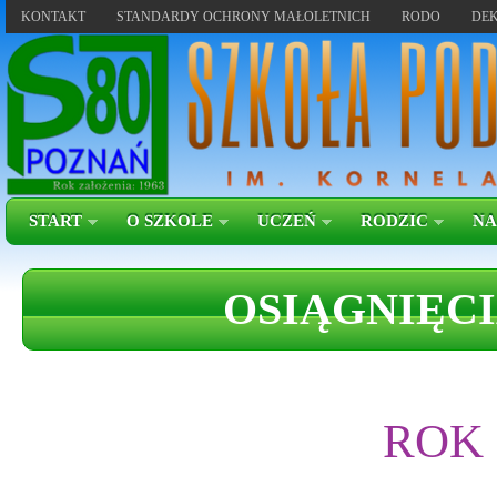
KONTAKT
STANDARDY OCHRONY MAŁOLETNICH
RODO
DEK
START
O SZKOLE
UCZEŃ
RODZIC
NA
OSIĄGNIĘCI
ROK 