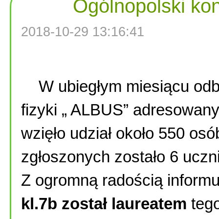
Ogólnopolski kon
2018-10-29 13:16:41
W ubiegłym miesiącu odby
fizyki „ ALBUS” adresowany
wzięło udział około 550 osó
zgłoszonych zostało 6 uczni
Z ogromną radością informu
kl.7b został laureatem
tego