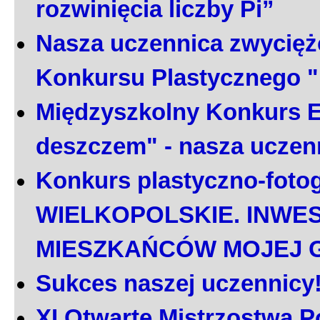
rozwinięcia liczby Pi”
Nasza uczennica zwycięż
Konkursu Plastycznego 
Międzyszkolny Konkurs E
deszczem" - nasza uczen
Konkurs plastyczno-foto
WIELKOPOLSKIE. INWE
MIESZKAŃCÓW MOJEJ 
Sukces naszej uczennicy
XI Otwarte Mistrzostwa P