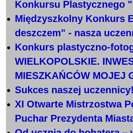
Konkursu Plastycznego 
Międzyszkolny Konkurs E
deszczem" - nasza uczen
Konkurs plastyczno-foto
WIELKOPOLSKIE. INWE
MIESZKAŃCÓW MOJEJ 
Sukces naszej uczennicy
XI Otwarte Mistrzostwa P
Puchar Prezydenta Miast
Od ucznia do bohatera – 