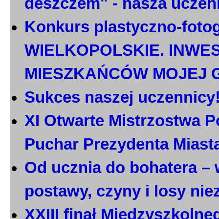
deszczem" - nasza uczen
Konkurs plastyczno-foto
WIELKOPOLSKIE. INWE
MIESZKAŃCÓW MOJEJ 
Sukces naszej uczennicy
XI Otwarte Mistrzostwa P
Puchar Prezydenta Miast
Od ucznia do bohatera – 
postawy, czyny i losy ni
XXIII finał Międzyszkoln