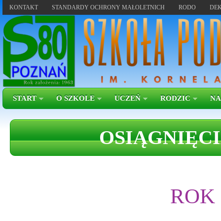
KONTAKT
STANDARDY OCHRONY MAŁOLETNICH
RODO
DEK
START
O SZKOLE
UCZEŃ
RODZIC
NA
OSIĄGNIĘCI
ROK 