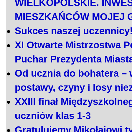
WIELKOPOLSKIE. INWE
MIESZKAŃCÓW MOJEJ 
Sukces naszej uczennicy
XI Otwarte Mistrzostwa P
Puchar Prezydenta Miast
Od ucznia do bohatera – 
postawy, czyny i losy ni
XXIII finał Międzyszkoln
uczniów klas 1-3
Gratulujemy Mikołajowi t