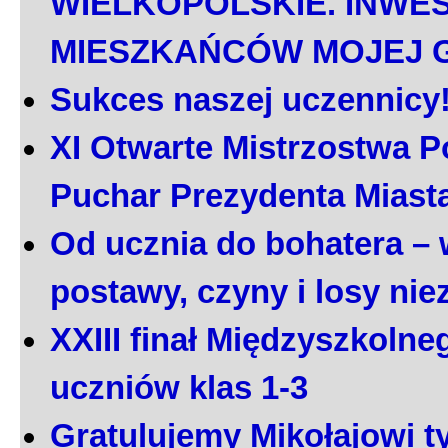
WIELKOPOLSKIE. INWE
MIESZKAŃCÓW MOJEJ 
Sukces naszej uczennicy
XI Otwarte Mistrzostwa P
Puchar Prezydenta Miast
Od ucznia do bohatera – 
postawy, czyny i losy ni
XXIII finał Międzyszkoln
uczniów klas 1-3
Gratulujemy Mikołajowi t