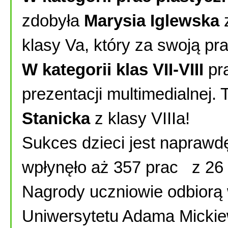
zdobyła
Marysia Iglewska
z
klasy Va, który za swoją pr
W kategorii klas VII-VIII
pra
prezentacji multimedialnej.
Stanicka
z klasy VIIIa!
Sukces dzieci jest naprawd
wpłynęło aż 357 prac z 26 s
Nagrody uczniowie odbiorą 
Uniwersytetu Adama Mickie