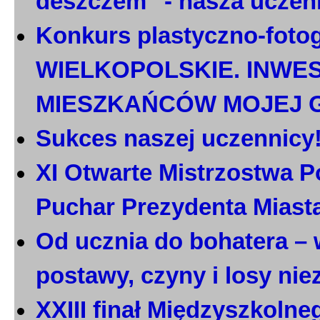
deszczem" - nasza uczen
Konkurs plastyczno-foto
WIELKOPOLSKIE. INWE
MIESZKAŃCÓW MOJEJ 
Sukces naszej uczennicy
XI Otwarte Mistrzostwa P
Puchar Prezydenta Miast
Od ucznia do bohatera – 
postawy, czyny i losy ni
XXIII finał Międzyszkoln