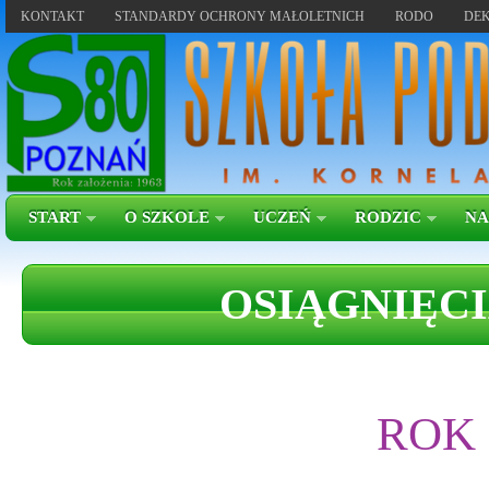
KONTAKT
STANDARDY OCHRONY MAŁOLETNICH
RODO
DEK
START
O SZKOLE
UCZEŃ
RODZIC
NA
OSIĄGNIĘCI
ROK 