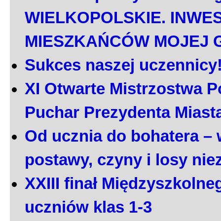
WIELKOPOLSKIE. INWE
MIESZKAŃCÓW MOJEJ 
Sukces naszej uczennicy
XI Otwarte Mistrzostwa P
Puchar Prezydenta Miast
Od ucznia do bohatera – 
postawy, czyny i losy ni
XXIII finał Międzyszkoln
uczniów klas 1-3