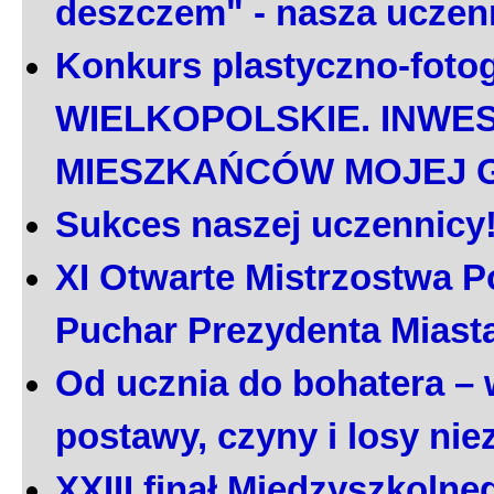
deszczem" - nasza uczen
Konkurs plastyczno-foto
WIELKOPOLSKIE. INWE
MIESZKAŃCÓW MOJEJ 
Sukces naszej uczennicy
XI Otwarte Mistrzostwa P
Puchar Prezydenta Miast
Od ucznia do bohatera – 
postawy, czyny i losy ni
XXIII finał Międzyszkoln